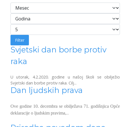
Filteri
Mesec
Godina
Prikaži broj
Filter
Svjetski dan borbe protiv
raka
U utorak, 4.2.2020. godine u našoj školi se obilježio
Svjetski dan borbe protiv raka. Cilj...
Dan ljudskih prava
Ove godine 10. decembra se obilježava 71. godišnjica Opće
...
deklaracije o ljudskim pravima,