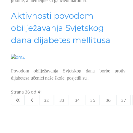
...
godine, a utemeljile su ga Međunarodna
Aktivnosti povodom
obilježavanja Svjetskog
dana dijabetes mellitusa
Povodom obilježavanja Svjetskog dana borbe protiv
...
dijabetesa učenici naše škole, posjetili su
Strana 38 od 41
32
33
34
35
36
37