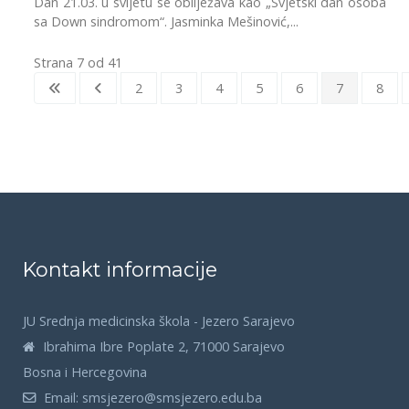
Dan 21.03. u svijetu se obilježava kao „Svjetski dan osoba
sa Down sindromom“. Jasminka Mešinović,...
Strana 7 od 41
2
3
4
5
6
7
8
Kontakt informacije
JU Srednja medicinska škola - Jezero Sarajevo
Ibrahima Ibre Poplate 2, 71000 Sarajevo
Bosna i Hercegovina
Email:
smsjezero@smsjezero.edu.ba