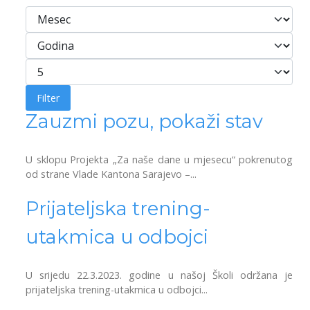
Filteri
Mesec
Godina
Prikaži broj
Filter
Zauzmi pozu, pokaži stav
U sklopu Projekta „Za naše dane u mjesecu“ pokrenutog
od strane Vlade Kantona Sarajevo –...
Prijateljska trening-
utakmica u odbojci
U srijedu 22.3.2023. godine u našoj Školi održana je
prijateljska trening-utakmica u odbojci...