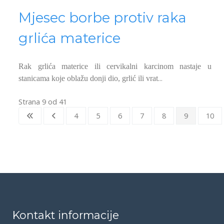
Mjesec borbe protiv raka
grlića materice
Rak grlića materice ili cervikalni karcinom nastaje u
...
stanicama koje oblažu donji dio, grlić ili vrat
Strana 9 od 41
4
5
6
7
8
9
10
Kontakt informacije