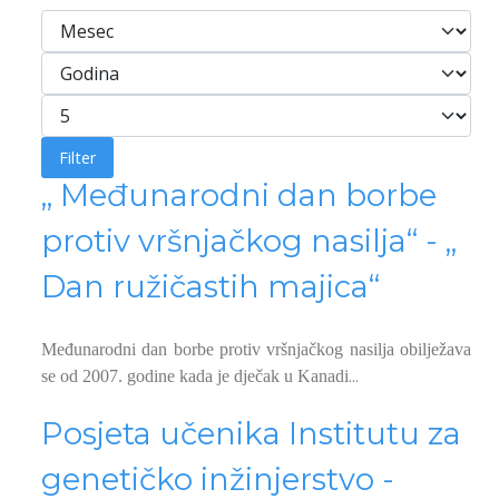
Filteri
Mesec
Godina
Prikaži broj
Filter
„ Međunarodni dan borbe
protiv vršnjačkog nasilja“ - „
Dan ružičastih majica“
Međunarodni dan borbe protiv vršnjačkog nasilja obilježava
...
se od 2007. godine kada je dječak u Kanadi
Posjeta učenika Institutu za
genetičko inžinjerstvo -