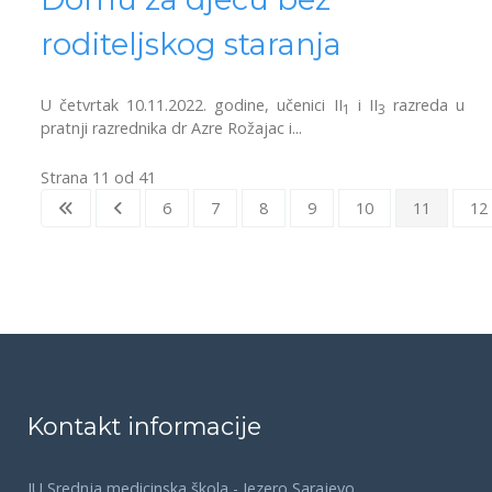
roditeljskog staranja
U četvrtak 10.11.2022. godine, učenici II
i II
razreda u
1
3
pratnji razrednika dr Azre Rožajac i...
Strana 11 od 41
6
7
8
9
10
11
12
Kontakt informacije
JU Srednja medicinska škola - Jezero Sarajevo