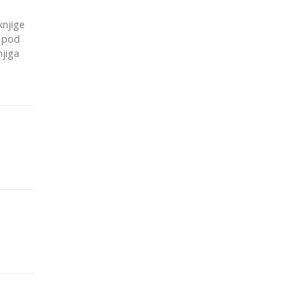
njige
e pod
njiga