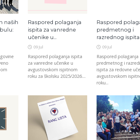
h naših
Raspored polaganja
Raspored polag
bulu:
ispita za vanredne
predmetnog i
učenike u...
razrednog ispita 
09 Jul
09 Jul
egovine
Raspored polaganja ispita
Raspored polaganja
tveno
za vanredne učenike u
predmetnog i razre
pnom
avgustovskom ispitnom
ispita za redovne uče
roku za školsku 2025/2026....
avgustovskom ispit
roku...