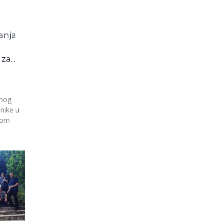
anja
za...
dnog
nike u
nom