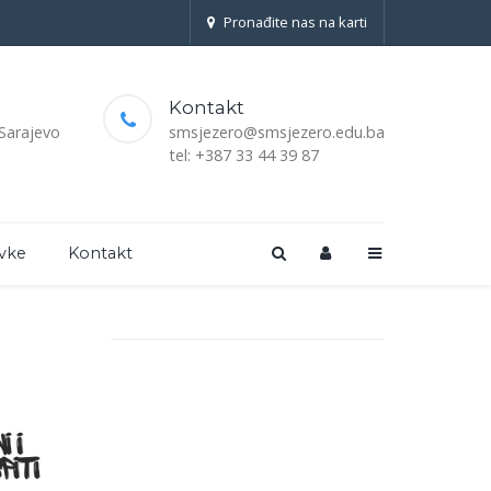
Pronađite nas na karti
Kontakt
 Sarajevo
smsjezero@smsjezero.edu.ba
tel: +387 33 44 39 87
vke
Kontakt