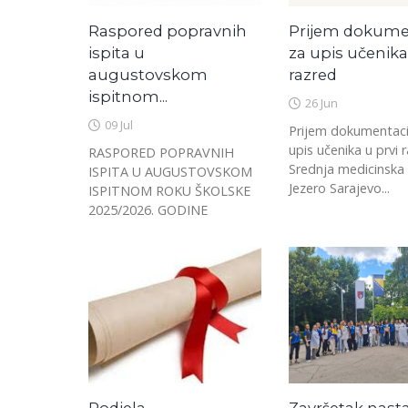
Raspored popravnih
Prijem dokume
ispita u
za upis učenika
augustovskom
razred
ispitnom...
26 Jun
09 Jul
Prijem dokumentaci
upis učenika u prvi 
RASPORED POPRAVNIH
Srednja medicinska 
ISPITA U AUGUSTOVSKOM
Jezero Sarajevo...
ISPITNOM ROKU ŠKOLSKE
2025/2026. GODINE
Podjela
Završetak nast