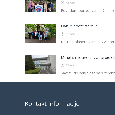
23 Apr
Povodom obilježavanja Dana plane
Dan planete zemlje
22 Apr
Na Dan planete zemlje, 22. aprila
Mural s motivom vodopada 
22 Apr
Savez udruženja osoba s cerebra
Kontakt informacije