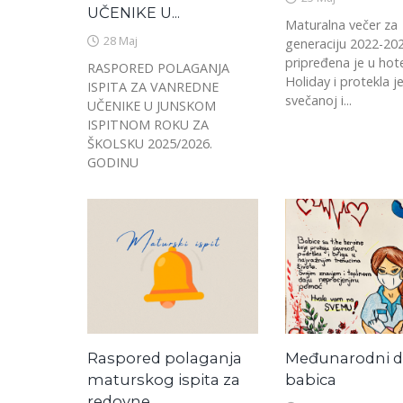
UČENIKE U...
Maturalna večer za
28 Maj
generaciju 2022-202
pripređena je u hot
RASPORED POLAGANJA
Holiday i protekla j
ISPITA ZA VANREDNE
svečanoj i...
UČENIKE U JUNSKOM
ISPITNOM ROKU ZA
ŠKOLSKU 2025/2026.
GODINU
Raspored polaganja
Međunarodni 
maturskog ispita za
babica
redovne...