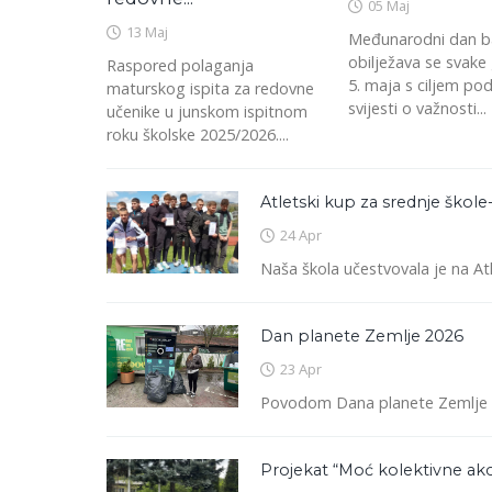
05 Maj
13 Maj
Međunarodni dan b
obilježava se svake
Raspored polaganja
5. maja s ciljem pod
maturskog ispita za redovne
svijesti o važnosti...
učenike u junskom ispitnom
roku školske 2025/2026....
Atletski kup za srednje škol
24 Apr
Naša škola učestvovala je na At
Dan planete Zemlje 2026
23 Apr
Povodom Dana planete Zemlje , se
Projekat “Moć kolektivne akcij