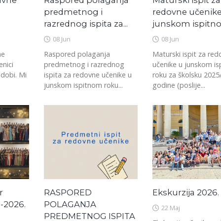
u
predmetnog i
redovne učenike
razrednog ispita za...
junskom ispitno
08 Jun
08 Jun
ne
Raspored polaganja
Maturski ispit za re
enici
predmetnog i razrednog
učenike u junskom i
 dobi. Mi
ispita za redovne učenike u
roku za školsku 2025
junskom ispitnom roku...
godine (poslije...
r
RASPORED
Ekskurzija 2026.
-2026.
POLAGANJA
22 Maj
PREDMETNOG ISPITA