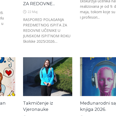
Ekskurzija učenika na
ZA REDOVNE...
realizovana je od 9. 
22 Maj
maja, tokom koje su 
6.
i profesori...
elu
RASPORED POLAGANJA
e u
PREDMETNOG ISPITA ZA
REDOVNE UČENIKE U
JUNSKOM ISPITNOM ROKU
školske 2025/2026....
dan
Takmičenje iz
Međunarodni s
Vjeronauke
knjiga 2026.