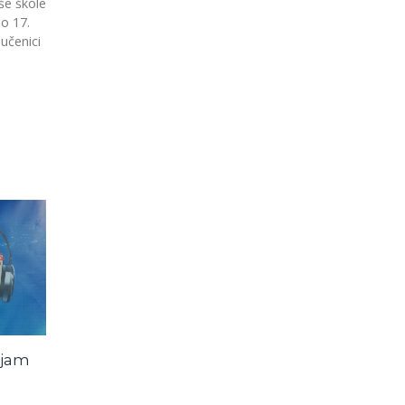
še škole
do 17.
učenici
ajam