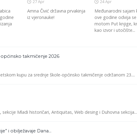
27 Apr
24 Apr
abica
Amna Čivić državna prvakinja
Međunarodni sajam k
 godine
iz vjeronauke!
ove godine odvija s
izanja
motom Put knjige, k
kao izvor i utočište...
e-općinsko takmičenje 2026
letskom kupu za srednje škole-općinsko takmičenje održanom 23....
kcije Mladi historičari, Antiquitas, Web desing i Duhovna sekcija...
e” i obilježavaje Dana...