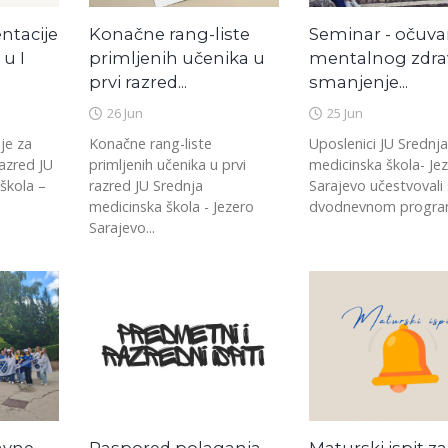
ntacije
Konačne rang-liste
Seminar - očuva
 u I
primljenih učenika u
mentalnog zdrav
prvi razred...
smanjenje...
26 Jun
25 Jun
je za
Konačne rang-liste
Uposlenici JU Srednja
razred JU
primljenih učenika u prvi
medicinska škola- Je
škola –
razred JU Srednja
Sarajevo učestvovali 
medicinska škola - Jezero
dvodnevnom program
Sarajevo...
avne
Raspored polaganja
Maturski ispit za