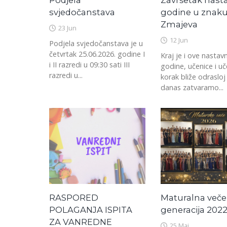
svjedočanstava
godine u znak
Zmajeva
23 Jun
12 Jun
Podjela svjedočanstava je u
četvrtak 25.06.2026. godine I
Kraj je i ove nastav
i II razredi u 09:30 sati III
godine, učenice i uč
razredi u...
korak bliže odrasloj
danas zatvaramo...
RASPORED
Maturalna veče
POLAGANJA ISPITA
generacija 2022
ZA VANREDNE
25 Maj