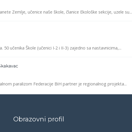
te Zemlje, učenice naše škole, članice Ekološke sekcije, uzele su...
. 50 učenika Škole (učenici I-2 i II-3) zajedno sa nastavnicima,...
Skakavac
lnom paralizom Federacije BiH partner je regionalnog projekta...
Obrazovni profil