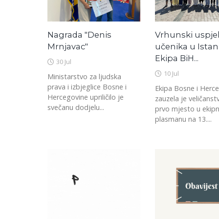
Nagrada "Denis
Vrhunski uspje
Mrnjavac"
učenika u Istan
Ekipa BiH...
30 Jul
10 Jul
Ministarstvo za ljudska
prava i izbjeglice Bosne i
Ekipa Bosne i Herc
Hercegovine upriličilo je
zauzela je veličans
svečanu dodjelu...
prvo mjesto u eki
plasmanu na 13....