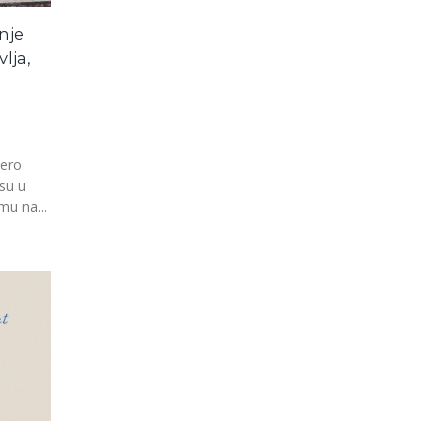
nje
lja,
zero
su u
u na...