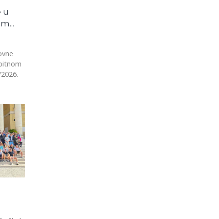
 u
m...
dovne
spitnom
/2026.