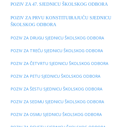
POZIV ZA 47. SJEDNICU ŠKOLSKOG ODBORA
POZIV ZA PRVU KONSTITUIRAJUĆU SJEDNICU
ŠKOLSKOG ODBORA
POZIV ZA DRUGU SJEDNICU ŠKOLSKOG ODBORA
POZIV ZA TREĆU SJEDNICU ŠKOLSKOG ODBORA
POZIV ZA ČETVRTU SJEDNICU ŠKOLSKOG ODBORA
POZIV ZA PETU SJEDNICU ŠKOLSKOG ODBORA
POZIV ZA ŠESTU SJEDNICU ŠKOLSKOG ODBORA
POZIV ZA SEDMU SJEDNICU ŠKOLSKOG ODBORA
POZIV ZA OSMU SJEDNICU ŠKOLSKOG ODBORA