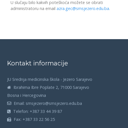
U slučaju bilo kakvih poteškoća možete se obrati
administratoru na email
azra.gec@smsjezero.edu.ba
.
Kontakt informacije
JU Srednja medicinska škola - Jezero Sarajevo
Ibrahima Ibre Poplate 2, 71000 Sarajevo
Bosna i Hercegovina
Email:
smsjezero@smsjezero.edu.ba
Telefon:
+387 33 44 39 87
Fax:
+387 33 22 56 25