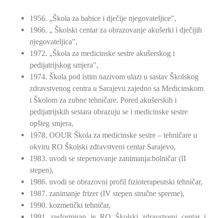
1956. „Škola za babice i dječije njegovateljice",
1966. „ Školski centar za obrazovanje akušerki i dječijih
njegovateljica",
1972. „Škola za medicinske sestre akušerskog i
pedijatrijskog smjera",
1974. Škola pod istim nazivom ulazi u sastav Školskog
zdravstvenog centra u Sarajevu zajedno sa Medicinskom
i Školom za zubne tehničare. Pored akušerskih i
pedijatrijskih sestara obrazuju se i medicinske sestre
opšteg smjera,
1978. OOUR Škola za medicinske sestre – tehničare u
okviru RO Školski zdravstveni centar Sarajevo,
1983. uvodi se stepenovanje zanimanja:bolničar (II
stepen),
1986. uvodi se obrazovni profil fizioterapeutski tehničar,
1987. zanimanje frizer (IV stepen stručne spreme),
1990. kozmetički tehničar,
1991. rasformiran je RO Školski zdravstveni centar i