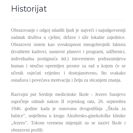
Historijat
Obrazovanje i odgoj mladih ljudi je najveći i najodgovorniji
zadatak društva u cjelini, države i uže lokalne zajednice.
Obrazovni sistem kao sveukupnost mnogobrojnih faktora
(kvalitetni kadrovi, nastavni planovi i programi, udžbenici,
individualna postignuća itd.) istovremeno podrazumijeva
human i stručno opremljen prostor za rad u kojem će se
učenik osjećati vrijedno i dostojanstveno, što svakako
osnažava i povećava motivaciju i želju za sticanjem znanja.
Razvojni put Srednje medicinske škole - Jezero Sarajevo
započinje odmah nakon II svjetskog rata, 26. septembra
1946. godine kada je osnovana dvogodišnja „Škola za
babice", smještena u krugu Akušersko-ginekološke klinike
„Jezero". Tokom vremena mijenjali su se nazivi škole i
obrazovni profili: