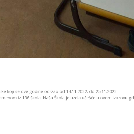
ike koji se ove godine održao od 14.11.2022. do 25.11.2022.
zimenom iz 196 škola. Naša Škola je uzela učešće u ovom izazovu gdj