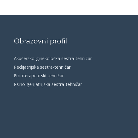
Obrazovni profil
Akušersko-ginekološka sestra-tehničar
Pedijatrijska sestra-tehničar
Fizioterapeutski tehničar
Psiho-gerijatrijska sestra-tehničar