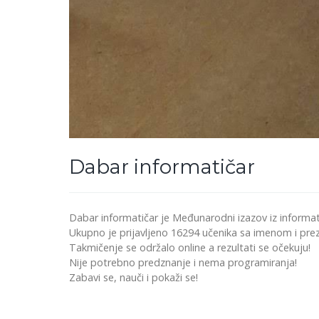
Dabar informatičar
Dabar informatičar je Međunarodni izazov iz informat
Ukupno je prijavljeno 16294 učenika sa imenom i pre
Takmičenje se održalo online a rezultati se očekuju!
Nije potrebno predznanje i nema programiranja!
Zabavi se, nauči i pokaži se!