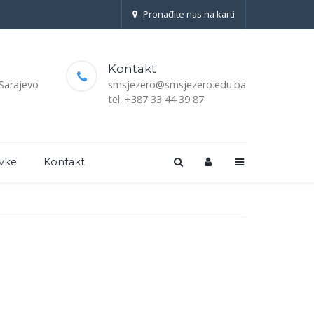
Pronađite nas na karti
Kontakt
 Sarajevo
smsjezero@smsjezero.edu.ba
tel: +387 33 44 39 87
vke
Kontakt