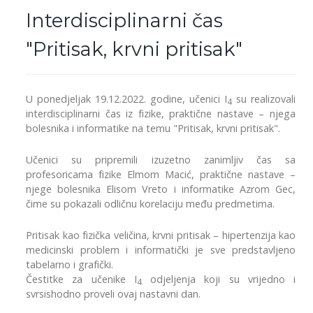
Interdisciplinarni čas
"Pritisak, krvni pritisak"
U ponedjeljak 19.12.2022. godine, učenici I
su realizovali
4
interdisciplinarni čas iz fizike, praktične nastave – njega
bolesnika i informatike na temu "Pritisak, krvni pritisak".
Učenici su pripremili izuzetno zanimljiv čas sa
profesoricama fizike Elmom Macić, praktične nastave –
njege bolesnika Elisom Vreto i informatike Azrom Gec,
čime su pokazali odličnu korelaciju među predmetima.
Pritisak kao fizička veličina, krvni pritisak – hipertenzija kao
medicinski problem i informatički je sve predstavljeno
tabelarno i grafički.
Čestitke za učenike I
odjeljenja koji su vrijedno i
4
svrsishodno proveli ovaj nastavni dan.