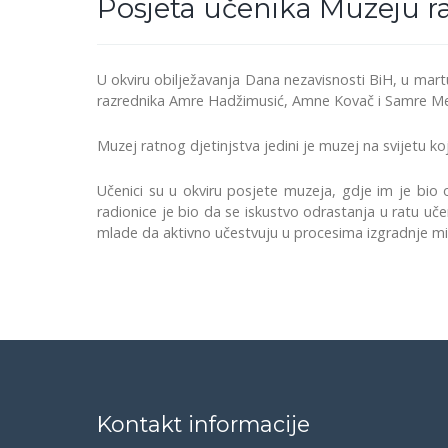
Posjeta učenika Muzeju ra
U okviru obilježavanja Dana nezavisnosti BiH, u martu 
razrednika Amre Hadžimusić, Amne Kovač i Samre Memi
Muzej ratnog djetinjstva jedini je muzej na svijetu koj
Učenici su u okviru posjete muzeja, gdje im je bio o
radionice je bio da se iskustvo odrastanja u ratu učeni
mlade da aktivno učestvuju u procesima izgradnje mi
Kontakt informacije