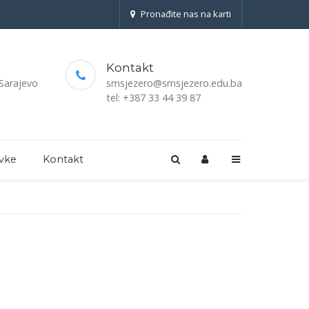
Pronađite nas na karti
Kontakt
 Sarajevo
smsjezero@smsjezero.edu.ba
tel: +387 33 44 39 87
vke
Kontakt