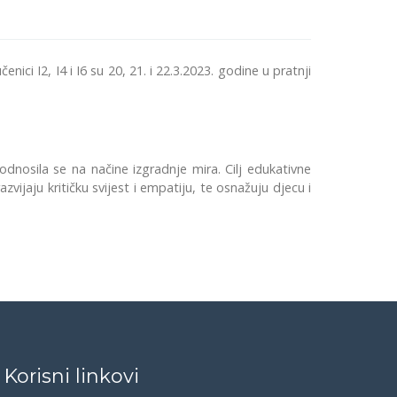
ci I2, I4 i I6 su 20, 21. i 22.3.2023. godine u pratnji
odnosila se na načine izgradnje mira. Cilj edukativne
zvijaju kritičku svijest i empatiju, te osnažuju djecu i
Korisni linkovi