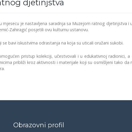
tnog djetinjstva
mjesecu je nastavljena saradnja sa Muzejom ratnog djetinjstva i učeni
ć-Zahiragić posjetili ovu kulturnu ustanovu.
i se bavi iskustvima odrastanja na koja su uticali oružani sukobi.
mogućen pristup kolekciji, učestvovali i u edukativnoj radionici, a 
cima približi kroz aktivnosti i materijale koji su osmišljeni tako da ra
ra.
Obrazovni profil