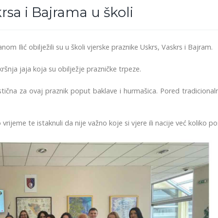
rsa i Bajrama u školi
nom Ilić obilježili su u školi vjerske praznike Uskrs, Vaskrs i Bajram.
ršnja jaja koja su obilježje prazničke trpeze.
istična za ovaj praznik poput baklave i hurmašica. Pored tradicionaln
ijeme te istaknuli da nije važno koje si vjere ili nacije već koliko poš