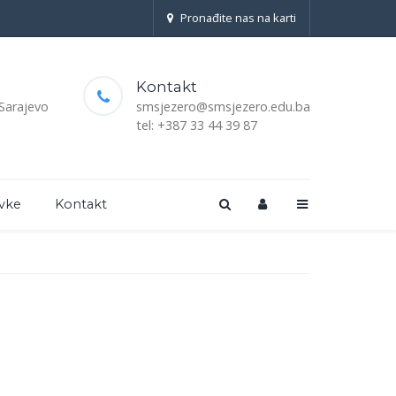
Pronađite nas na karti
Kontakt
 Sarajevo
smsjezero@smsjezero.edu.ba
tel: +387 33 44 39 87
vke
Kontakt