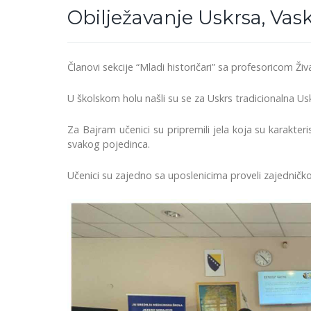
Obilježavanje Uskrsa, Vask
Članovi sekcije “Mladi historičari” sa profesoricom Živa
U školskom holu našli su se za Uskrs tradicionalna Usk
Za Bajram učenici su pripremili jela koja su karakter
svakog pojedinca.
Učenici su zajedno sa uposlenicima proveli zajedničko vr