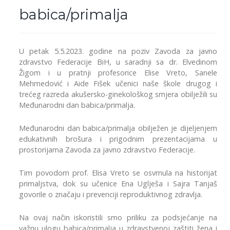
babica/primalja
U petak 5.5.2023. godine na poziv Zavoda za javno
zdravstvo Federacije BiH, u saradnji sa dr. Elvedinom
Žigom i u pratnji profesorice Elise Vreto, Sanele
Mehmedović i Aide Fišek učenici naše škole drugog i
trećeg razreda akušersko-ginekološkog smjera obilježili su
Međunarodni dan babica/primalja.
Međunarodni dan babica/primalja obilježen je dijeljenjem
edukativnih brošura i prigodnim prezentacijama u
prostorijama Zavoda za javno zdravstvo Federacije.
Tim povodom prof. Elisa Vreto se osvrnula na historijat
primaljstva, dok su učenice Ena Uglješa i Sajra Tanjaš
govorile o značaju i prevenciji reproduktivnog zdravlja.
Na ovaj način iskoristili smo priliku za podsjećanje na
važnu ulogu babica/primalja u zdravstvenoj zaštiti žena i