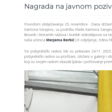
Nagrada na javnom pozivu 
Povodom obilježavanja 25. novembra - Dana državnos
Kantona Sarajevo, uz podršku Vlade Kantona Sarajevo i
likovnih i literarnih radova i kratkih videoklipova na 
naša učenica
Merjema Berbić
(I3 odjeljenje, Edina Fi
Svi pobjednički radovi bili su prikazani 24.11. 
pobjednički radovi su pročitani, izloženi u galeriji 
koji su svojim radom iskazali ljubav i poštovanje pr