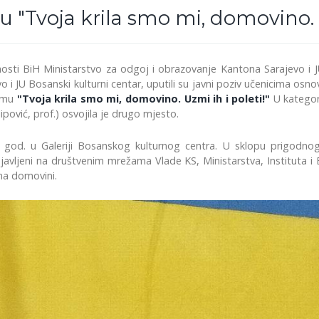
"Tvoja krila smo mi, domovino. U
ti BiH Ministarstvo za odgoj i obrazovanje Kantona Sarajevo i JU
 JU Bosanski kulturni centar, uputili su javni poziv učenicima osno
temu
"Tvoja krila smo mi, domovino. Uzmi ih i poleti!"
U kategori
lipović, prof.) osvojila je drugo mjesto.
2025. god. u Galeriji Bosanskog kulturnog centra. U sklopu pri
i objavljeni na društvenim mrežama Vlade KS, Ministarstva, Instituta 
ema domovini.