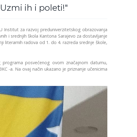
zmi ih i poleti!"
 Institut za razvoj preduniverzitetskog obrazovanja
vnih i srednjih škola Kantona Sarajevo za dostavljanje
ji literarnih radova od 1. do 4. razreda srednje škole,
godnog programa posvećenog ovom značajnom datumu,
i BKC -a. Na ovaj način ukazano je priznanje učenicima