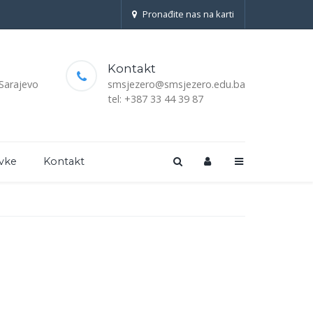
Pronađite nas na karti
Kontakt
 Sarajevo
smsjezero@smsjezero.edu.ba
tel: +387 33 44 39 87
vke
Kontakt