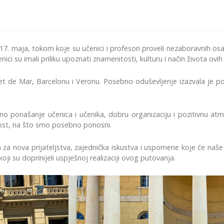
 17. maja, tokom koje su učenici i profesori proveli nezaboravnih os
 učenici su imali priliku upoznati znamenitosti, kulturu i način života ov
ret de Mar, Barcelonu i Veronu. Posebno oduševljenje izazvala je p
no ponašanje učenica i učenika, dobru organizaciju i pozitivnu atm
ost, na što smo posebno ponosni.
ka za nova prijateljstva, zajednička iskustva i uspomene koje će naš
ji su doprinijeli uspješnoj realizaciji ovog putovanja.