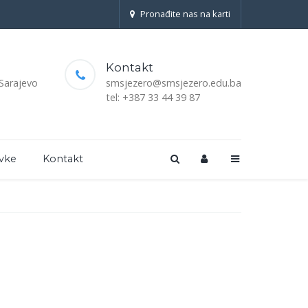
Pronađite nas na karti
Kontakt
 Sarajevo
smsjezero@smsjezero.edu.ba
tel: +387 33 44 39 87
vke
Kontakt